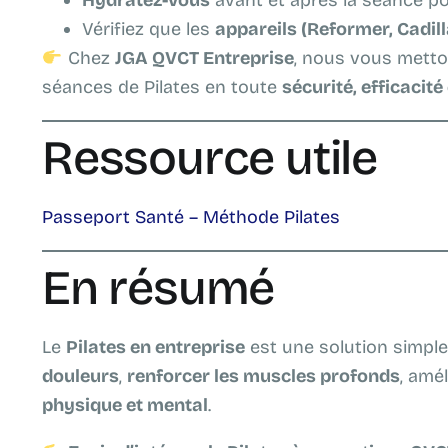
Hydratez-vous
avant et après la séance po
Vérifiez que les
appareils (Reformer, Cadill
Chez
JGA QVCT Entreprise
, nous vous metto
séances de Pilates en toute
sécurité, efficacité
Ressource utile
Passeport Santé – Méthode Pilates
En résumé
Le
Pilates en entreprise
est une solution simple
douleurs
,
renforcer les muscles profonds
, amél
physique et mental
.