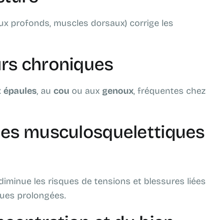
x profonds, muscles dorsaux) corrige les
rs chroniques
x
épaules
, au
cou
ou aux
genoux
, fréquentes chez
les musculosquelettiques
diminue les risques de tensions et blessures liées
ques prolongées.